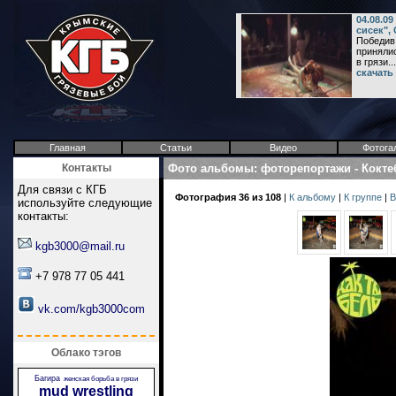
04.08.0
сисек",
Победив 
принялис
в грязи...
скачать
Главная
Статьи
Видео
Фотога
Контакты
Фото альбомы
:
фоторепортажи
-
Кокте
Для связи с КГБ
Фотография 36 из 108
|
К альбому
|
К группе
|
В
используйте следующие
контакты:
kgb3000@mail.ru
+7 978 77 05 441
vk.com/kgb3000com
Облако тэгов
Багира
женская борьба в грязи
mud wrestling