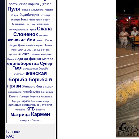
эротическая борьба
Джокер
Пуля
борьба
Скальпель
Моряча
бодибилдинг
Энджи
Стингер
Ника
электра
бои в грязи
барби
Малышка
женщина
рестлинг
Скала
телохранитель
Крэш
Слоненок
жасмин
женские бои
никита
Китана
Солдат Джейн
лечебная грязь
Флэйм
школа рестлинга
Фокс
бои без
Анечка
правил
сильные женщины
фитнес
Леди Ди
Мегера
Зайка
единоборства
Супер-
Галя
смешанная борьба
женская
кэтфайт
борьба
борьба в
грязи
Женские бои в грязи
летний кубок
бои в масле
бои в желе
Камета
Пантера
Морячка
Амазонка
Зараза
Аврора
бои в шоколаде
сильные женщины в истории
КГБ
wrestling
Беретта
Кармен
Матрица
аленушка
Пяточка
Главная
FAQ