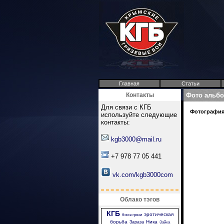
Главная
Статьи
Контакты
Фото альб
Для связи с КГБ
Фотография 
используйте следующие
контакты:
kgb3000@mail.ru
+7 978 77 05 441
vk.com/kgb3000com
Облако тэгов
КГБ
эротическая
бои в грязи
борьба
Ника
Зараза
Зайка