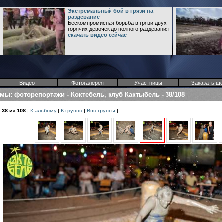
Экстремальный бой в грязи на
раздевание
Бескомпромисная борьба в грязи двух
горячих девочек до полного раздевания
скачать видео сейчас
Видео
Фотогалерея
Участницы
Заказать ш
омы
:
фоторепортажи
-
Коктебель, клуб Кактыбель
-
38/108
38 из 108
|
К альбому
|
К группе
|
Все группы
|