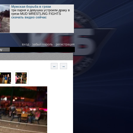
Мужская борьба в грязи
три парня и девушка устроили драку в
грязи MUD WRESTLING FIGHTS
скачать видео сейчас
вход
·
забыл пароль
·
регистрация
оу
←
→