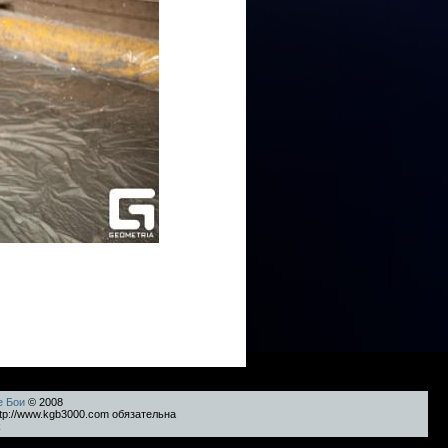
е Бои
© 2008
tp://www.kgb3000.com обязательна
k