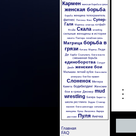
Кармен
женская борьба в грязи
женская борьба
женщина телохранитель
борьба
Супер-
фитнес
Пяточка
Фокс
Галя
кэтфайт
Морячка
электра
Скала
Флэйм
wrestling
сильные женщины в истории
никита
Пантера
лечебная грязь
борьба в
Матрица
грязи
Леди
Китана
Моряча
Ди
барби
Скальпель
бои в масле
смешанная борьба
единоборства
Солдат
женские бои
Джейн
Малышка
летний кубок
бои в желе
аленушка
бои без правил
Слоненок
Мегера
бодибилдинг
Женские
Камета
mud
бои в грязи
Джокер
wrestling
Багира
Беретта
школа рестлинга
Энджи
Стингер
жасмин
бои в шоколаде
сильные
женщины
Крэш
Амазонка
Аврора
Пуля
Анечка
рестлинг
Главная
FAQ