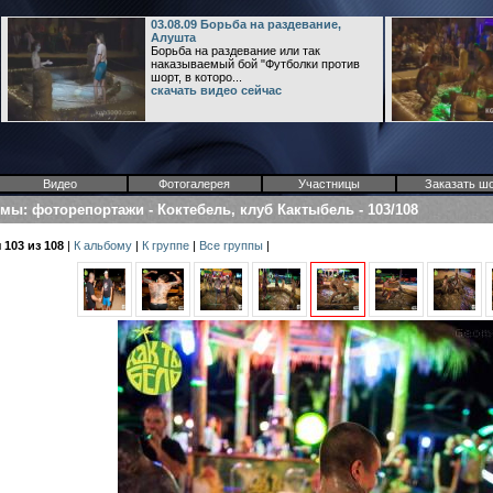
03.08.09 Борьба на раздевание,
Алушта
Борьба на раздевание или так
наказываемый бой "Футболки против
шорт, в которо...
скачать видео сейчас
Видео
Фотогалерея
Участницы
Заказать ш
омы
:
фоторепортажи
-
Коктебель, клуб Кактыбель
-
103/108
103 из 108
|
К альбому
|
К группе
|
Все группы
|