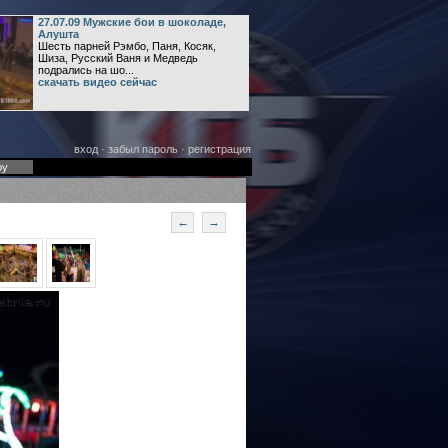
27.07.09 Мужские бои в шоколаде,
Алушта
Шесть парней Рэмбо, Паня, Косяк,
Шиза, Русский Ваня и Медведь
подрались на шо...
скачать видео сейчас
вход
·
забыл пароль
·
регистрация
оу
←
→