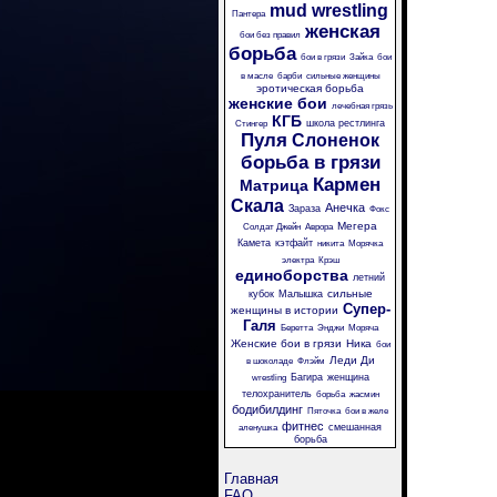
mud wrestling
Пантера
женская
бои без правил
борьба
бои в грязи
Зайка
бои
в масле
барби
сильные женщины
эротическая борьба
женские бои
лечебная грязь
КГБ
школа рестлинга
Стингер
Пуля
Слоненок
борьба в грязи
Кармен
Матрица
Скала
Анечка
Зараза
Фокс
Мегера
Солдат Джейн
Аврора
Камета
кэтфайт
никита
Морячка
электра
Крэш
единоборства
летний
сильные
кубок
Малышка
Супер-
женщины в истории
Галя
Беретта
Энджи
Моряча
Женские бои в грязи
Ника
бои
Леди Ди
в шоколаде
Флэйм
Багира
женщина
wrestling
телохранитель
борьба
жасмин
бодибилдинг
Пяточка
бои в желе
фитнес
смешанная
аленушка
борьба
Главная
FAQ