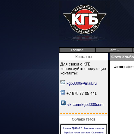
Главная
Статьи
Контакты
Фото альб
Для связи с КГБ
Фотография 
используйте следующие
контакты:
kgb3000@mail.ru
+7 978 77 05 441
vk.com/kgb3000com
Облако тэгов
Джокер
Китана
Амазонка
женская
борьба в грязи
рестлинг
Скальпель