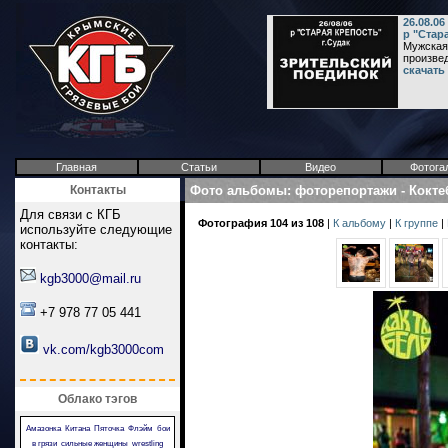
26.08.06
р "Стар
Мужская 
произвед
скачать
Главная
Статьи
Видео
Фотога
Контакты
Фото альбомы
:
фоторепортажи
-
Кокте
Для связи с КГБ
Фотография 104 из 108
|
К альбому
|
К группе
|
используйте следующие
контакты:
kgb3000@mail.ru
+7 978 77 05 441
vk.com/kgb3000com
Облако тэгов
Амазонка
Китана
Пяточка
Флэйм
бои
в грязи
сильные женщины
wrestling