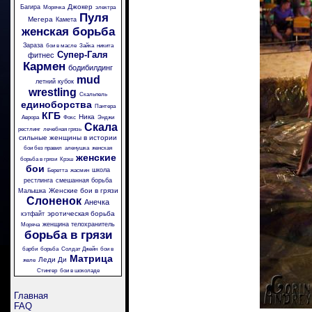
Джокер
Багира
Морячка
электра
Пуля
Мегера
Камета
женская борьба
Зараза
бои в масле
Зайка
никита
Супер-Галя
фитнес
Кармен
бодибилдинг
mud
летний кубок
wrestling
Скальпель
единоборства
Пантера
КГБ
Ника
Аврора
Фокс
Энджи
Скала
рестлинг
лечебная грязь
сильные женщины в истории
бои без правил
аленушка
женская
женские
борьба в грязи
Крэш
бои
школа
Беретта
жасмин
рестлинга
смешанная борьба
Женские бои в грязи
Малышка
Слоненок
Анечка
эротическая борьба
кэтфайт
женщина телохранитель
Моряча
борьба в грязи
барби
борьба
Солдат Джейн
бои в
Матрица
Леди Ди
желе
Стингер
бои в шоколаде
Главная
FAQ