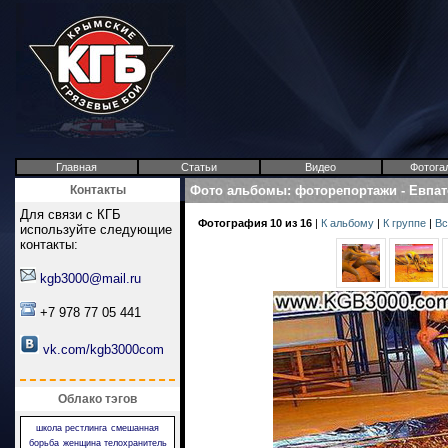
Главная
Статьи
Видео
Фотога
Контакты
Фото альбомы
:
фоторепортажи
-
Евпат
Для связи с КГБ
Фотография 10 из 16
|
К альбому
|
К группе
|
Вс
используйте следующие
контакты:
kgb3000@mail.ru
+7 978 77 05 441
vk.com/kgb3000com
Облако тэгов
школа рестлинга
смешанная
борьба
женщина телохранитель