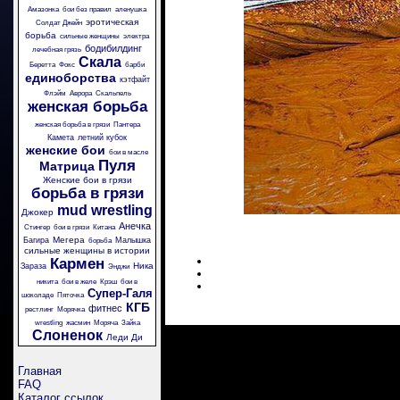
Амазонка
бои без правил
аленушка
эротическая
Солдат Джейн
борьба
сильные женщины
электра
бодибилдинг
лечебная грязь
Скала
Беретта
Фокс
барби
единоборства
кэтфайт
Флэйм
Аврора
Скальпель
женская борьба
женская борьба в грязи
Пантера
Камета
летний кубок
женские бои
бои в масле
Пуля
Матрица
Женские бои в грязи
борьба в грязи
mud wrestling
Джокер
Анечка
Стингер
бои в грязи
Китана
Мегера
Багира
Малышка
борьба
сильные женщины в истории
Кармен
Ника
Зараза
Энджи
никита
бои в желе
Крэш
бои в
Супер-Галя
шоколаде
Пяточка
КГБ
фитнес
рестлинг
Морячка
wrestling
жасмин
Моряча
Зайка
Слоненок
Леди Ди
Главная
FAQ
Каталог ссылок