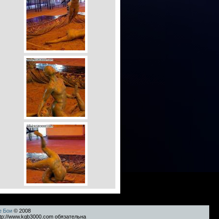
е Бои
© 2008
tp://www.kgb3000.com обязательна