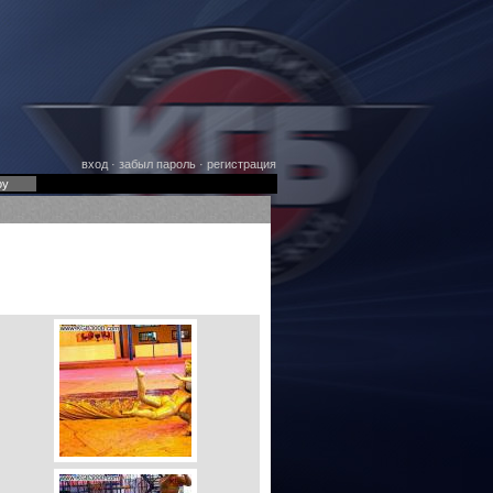
вход
·
забыл пароль
·
регистрация
оу