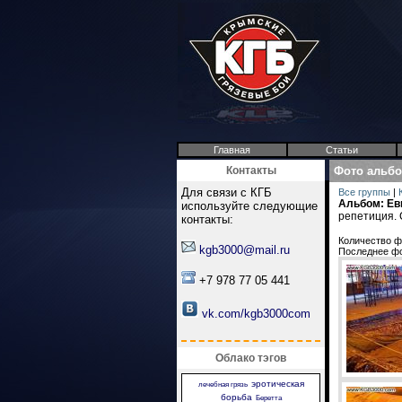
Главная
Статьи
Контакты
Фото альб
Для связи с КГБ
Все группы
|
Альбом: Ев
используйте следующие
репетиция. 
контакты:
Количество ф
kgb3000@mail.ru
Последнее ф
+7 978 77 05 441
vk.com/kgb3000com
Облако тэгов
эротическая
лечебная грязь
борьба
Беретта