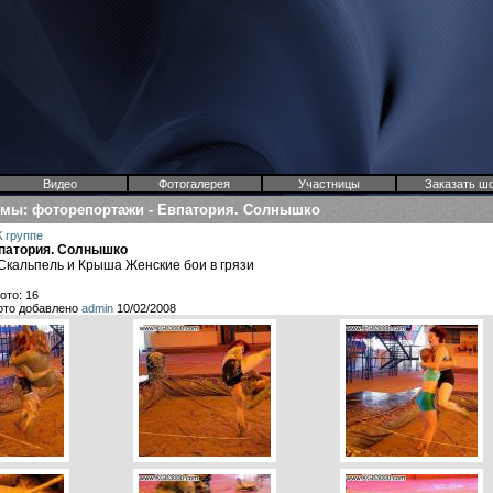
Видео
Фотогалерея
Участницы
Заказать ш
омы
:
фоторепортажи
-
Евпатория. Солнышко
К группе
патория. Солнышко
Скальпель и Крыша Женские бои в грязи
ото: 16
ото добавлено
admin
10/02/2008