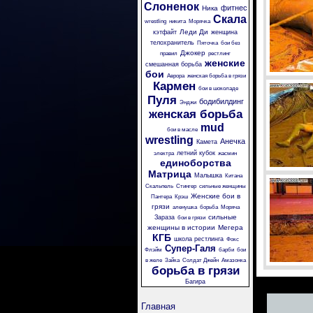
Слоненок
фитнес
Ника
Скала
wrestling
никита
Морячка
Леди Ди
кэтфайт
женщина
телохранитель
Пяточка
бои без
Джокер
правил
рестлинг
женские
смешанная борьба
бои
Аврора
женская борьба в грязи
Кармен
бои в шоколаде
Пуля
бодибилдинг
Энджи
женская борьба
mud
бои в масле
wrestling
Анечка
Камета
летний кубок
электра
жасмин
единоборства
Матрица
Малышка
Китана
Скальпель
Стингер
сильные женщины
Женские бои в
Пантера
Крэш
грязи
аленушка
борьба
Моряча
сильные
Зараза
бои в грязи
женщины в истории
Мегера
КГБ
школа рестлинга
Фокс
Супер-Галя
Флэйм
барби
бои
в желе
Зайка
Солдат Джейн
Амазонка
борьба в грязи
Багира
Главная