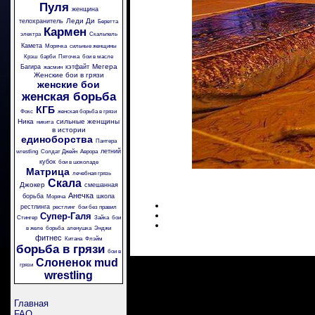
Пуля
женщина
Леди Ди
телохранитель
Беретта
Кармен
электра
Скальпель
Камета
Морячка
сильные женщины
Крэш
барби
Пяточка
бои в масле
Мегера
Багира
кэтфайт
жасмин
Женские бои в грязи
женские бои
женская борьба
КГБ
Фокс
женская борьба в грязи
Ника
сильные женщины
никита
в истории
единоборства
Пантера
летний
wrestling
Солдат Джейн
Аврора
кубок
бои в шоколаде
Матрица
лечебная грязь
Скала
Джокер
смешанная
Анечка
борьба
школа
Моряча
рестлинга
рестлинг
бои без правил
Супер-Галя
Стингер
Зайка
бои
в желе
борьба
аленушка
Энджи
фитнес
Китана
Флэйм
борьба в грязи
бои в
Слоненок
mud
грязи
wrestling
Главная
FAQ