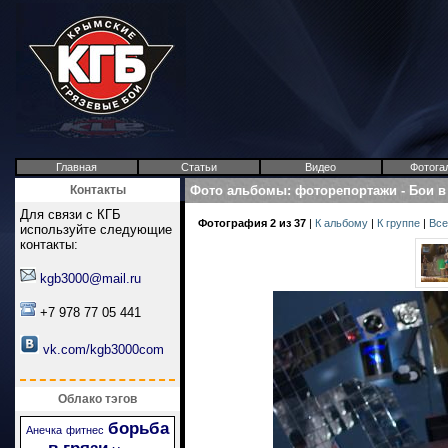
Главная
Статьи
Видео
Фотога
Контакты
Фото альбомы
:
фоторепортажи
-
Бои в
Для связи с КГБ
Фотография 2 из 37
|
К альбому
|
К группе
|
Все
используйте следующие
контакты:
kgb3000@mail.ru
+7 978 77 05 441
vk.com/kgb3000com
Облако тэгов
борьба
Анечка
фитнес