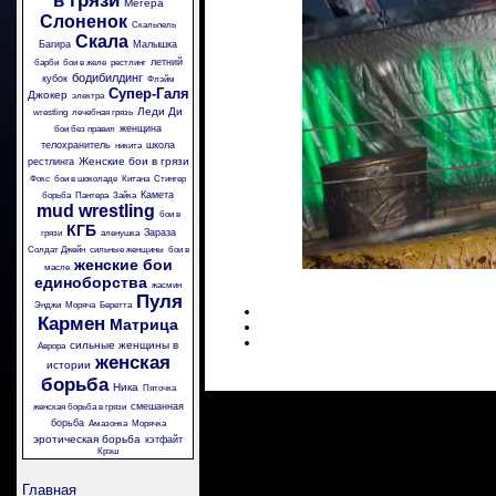
в грязи
Мегера
Слоненок
Скальпель
Скала
Багира
Малышка
летний
барби
бои в желе
рестлинг
бодибилдинг
кубок
Флэйм
Супер-Галя
Джокер
электра
Леди Ди
wrestling
лечебная грязь
женщина
бои без правил
телохранитель
школа
никита
Женские бои в грязи
рестлинга
Фокс
бои в шоколаде
Китана
Стингер
Камета
борьба
Пантера
Зайка
mud wrestling
бои в
КГБ
Зараза
грязи
аленушка
Солдат Джейн
сильные женщины
бои в
женские бои
масле
единоборства
жасмин
Пуля
Энджи
Моряча
Беретта
Кармен
Матрица
сильные женщины в
Аврора
женская
истории
борьба
Ника
Пяточка
смешанная
женская борьба в грязи
борьба
Амазонка
Морячка
эротическая борьба
кэтфайт
Крэш
Главная