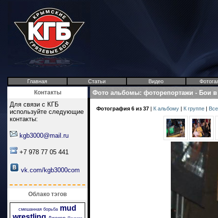
Главная
Статьи
Видео
Фотога
Контакты
Фото альбомы
:
фоторепортажи
-
Бои в
Для связи с КГБ
Фотография 6 из 37
|
К альбому
|
К группе
|
Все
используйте следующие
контакты:
kgb3000@mail.ru
+7 978 77 05 441
vk.com/kgb3000com
Облако тэгов
mud
смешанная борьба
wrestling
Джокер