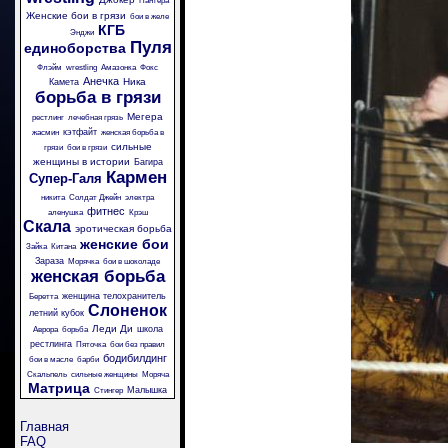
Пантера
Женские бои в грязи
бои в желе
КГБ
Энджи
Пуля
единоборства
Флэйм
wrestling
Амазонка
Фокс
Анечка
Ника
Камета
борьба в грязи
Мегера
рестлинг
лечебная грязь
кэтфайт
жасмин
женская борьба в
сильные
грязи
бои в грязи
женщины в истории
Багира
Кармен
Супер-Галя
никита
Солдат Джейн
электра
фитнес
аленушка
Крэш
Скала
эротическая борьба
женские бои
Зайка
Китана
Зараза
Морячка
бои в шоколаде
женская борьба
женщина телохранитель
Беретта
Слоненок
летний кубок
Леди Ди
школа
Аврора
борьба
рестлинга
Пяточка
бои без правил
бодибилдинг
бои в масле
барби
Скальпель
сильные женщины
Моряча
Матрица
Малышка
Стингер
Главная
FAQ