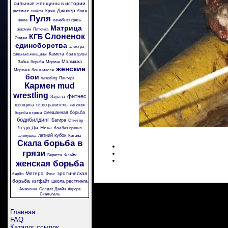
сильные женщины в истории
Джокер
рестлинг
никита
Крэш
бои в
Пуля
желе
лечебная грязь
Матрица
жасмин
Пяточка
Слоненок
КГБ
Энджи
единоборства
электра
Камета
сильные женщины
бои в грязи
Малышка
Зайка
борьба
Моряча
женские
Морячка
бои в масле
бои
wrestling
Пантера
Кармен
mud
wrestling
фитнес
Зараза
женщина телохранитель
женская
смешанная борьба
борьба в грязи
бодибилдинг
Багира
Стингер
Леди Ди
Ника
бои без правил
летний кубок
аленушка
Китана
борьба в
Скала
грязи
Беретта
Флэйм
женская борьба
Мегера
эротическая
барби
Фокс
борьба
кэтфайт
школа рестлинга
Амазонка
Солдат Джейн
Аврора
Скальпель
Главная
FAQ
Каталог ссылок