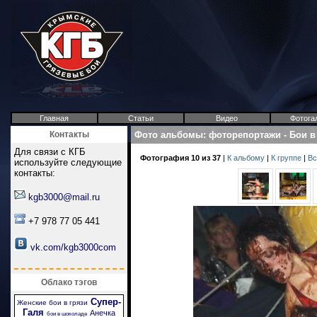
Главная
Статьи
Видео
Фотога
Контакты
Фото альбомы
:
фоторепортажи
-
Бои в
Для связи с КГБ
Фотография 10 из 37
|
К альбому
|
К группе
|
Вс
используйте следующие
контакты:
kgb3000@mail.ru
+7 978 77 05 441
vk.com/kgb3000com
Облако тэгов
Супер-
Женские бои в грязи
Галя
Анечка
бои в шоколаде