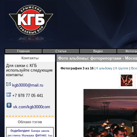
Главная
Статьи
Видео
Фотога
Контакты
Фото альбомы
:
фоторепортажи
-
Москв
Для связи с КГБ
Фотография 3 из 16
|
К альбому
|
К группе
|
Все
используйте следующие
контакты:
kgb3000@mail.ru
+7 978 77 05 441
vk.com/kgb3000com
Облако тэгов
бодибилдинг
Багира
школа
фитнес
рестлинга
Малышка
бои