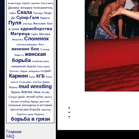
в шоколаде
борьба
жасмин
бои в желе
Джокер
женщина телохранитель
Скала
Леди
Зайка
Пантера
Супер-Галя
Ди
Камета
Пуля
Женские бои
электра
единоборства
в грязи
Матрица
Мегера
барби
Слоненок
Амазонка
сильные женщины
Фокс
женские бои
Стингер
женская
Беретта
борьба
лечебная грязь
смешанная борьба
бои в грязи
кэтфайт
Пяточка
Энджи
аленушка
Кармен
КГБ
Крэш
бои в
масле
Скальпель
бои без правил
mud wrestling
Моряча
Анечка
Ника
Зараза
Флэйм
летний кубок
Солдат Джейн
никита
Китана
wrestling
Аврора
рестлинг
сильные женщины в истории
эротическая борьба
женская
борьба в грязи
Морячка
борьба в грязи
Главная
FAQ