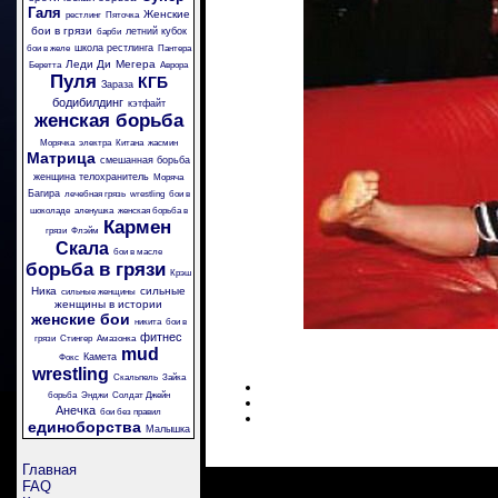
Галя
Женские
рестлинг
Пяточка
бои в грязи
летний кубок
барби
школа рестлинга
бои в желе
Пантера
Леди Ди
Мегера
Беретта
Аврора
Пуля
КГБ
Зараза
бодибилдинг
кэтфайт
женская борьба
Морячка
электра
Китана
жасмин
Матрица
смешанная борьба
женщина телохранитель
Моряча
Багира
лечебная грязь
wrestling
бои в
шоколаде
аленушка
женская борьба в
Кармен
грязи
Флэйм
Скала
бои в масле
борьба в грязи
Крэш
Ника
сильные
сильные женщины
женщины в истории
женские бои
никита
бои в
фитнес
грязи
Стингер
Амазонка
mud
Камета
Фокс
wrestling
Скальпель
Зайка
борьба
Энджи
Солдат Джейн
Анечка
бои без правил
единоборства
Малышка
Главная
FAQ