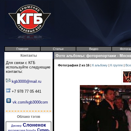
Главная
Статьи
Видео
Фотога
Контакты
Фото альбомы
:
фоторепортажи
-
Москв
Для связи с КГБ
Фотография 2 из 16
|
К альбому
|
К группе
|
Все
используйте следующие
контакты:
kgb3000@mail.ru
+7 978 77 05 441
vk.com/kgb3000com
Облако тэгов
Слоненок
Джокер
Супер-
эротическая борьба