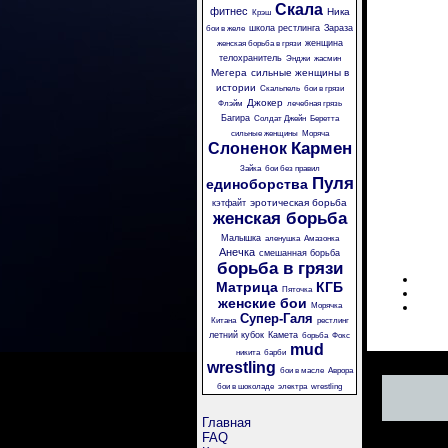
Скала
фитнес
Ника
Крэш
школа рестлинга
Зараза
бои в желе
женщина
женская борьба в грязи
телохранитель
Энджи
жасмин
Мегера
сильные женщины в
истории
Скальпель
бои в грязи
Джокер
Флэйм
лечебная грязь
Багира
Солдат Джейн
Беретта
сильные женщины
Моряча
Кармен
Слоненок
Зайка
бои без правил
Пуля
единоборства
эротическая борьба
кэтфайт
женская борьба
Малышка
аленушка
Амазонка
Анечка
смешанная борьба
борьба в грязи
Матрица
КГБ
Пяточка
женские бои
Морячка
Супер-Галя
Китана
рестлинг
летний кубок
Камета
борьба
Фокс
mud
никита
барби
wrestling
бои в масле
Аврора
бои в шоколаде
электра
wrestling
Главная
FAQ