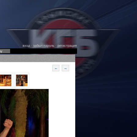
вход
·
забыл пароль
·
регистрация
оу
←
→