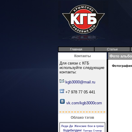
Главная
Статьи
Контакты
Фото альб
Для связи с КГБ
Фотография 
используйте следующие
контакты:
kgb3000@mail.ru
+7 978 77 05 441
vk.com/kgb3000com
Облако тэгов
Леди Ди
Женские бои в грязи
бодибилдинг
Пантера
Стингер