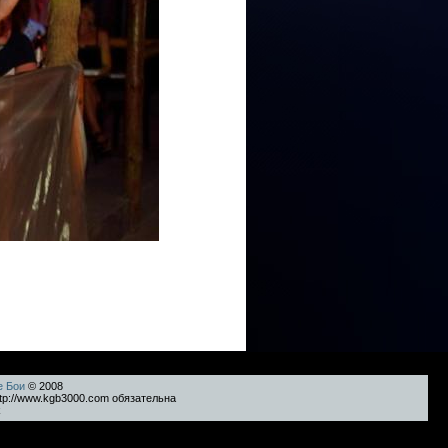
е Бои
© 2008
tp://www.kgb3000.com обязательна
k