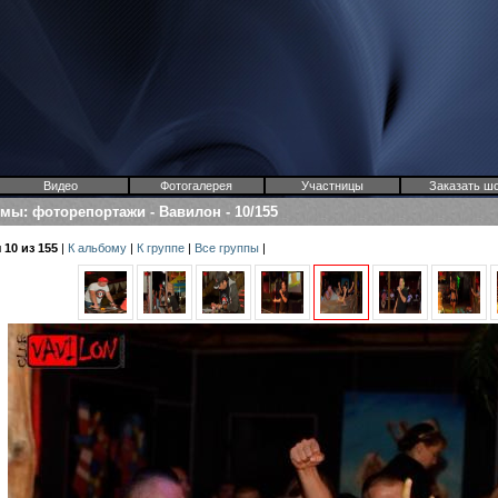
Видео
Фотогалерея
Участницы
Заказать ш
омы
:
фоторепортажи
-
Вавилон
-
10/155
10 из 155
|
К альбому
|
К группе
|
Все группы
|