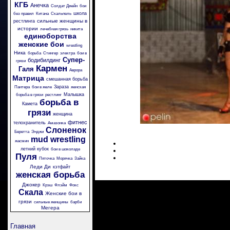
КГБ
Анечка
Солдат Джейн
бои
школа
без правил
Китана
Скальпель
сильные женщины в
рестлинга
истории
лечебная грязь
никита
единоборства
женские бои
wrestling
Ника
борьба
Стингер
электра
бои в
Супер-
бодибилдинг
грязи
Кармен
Галя
Аврора
Матрица
смешанная борьба
Зараза
Пантера
бои в желе
женская
Малышка
борьба в грязи
рестлинг
борьба в
Камета
грязи
женщина
фитнес
телохранитель
Амазонка
Слоненок
Беретта
Энджи
mud wrestling
жасмин
летний кубок
бои в шоколаде
Пуля
Пяточка
Морячка
Зайка
Леди Ди
кэтфайт
женская борьба
Джокер
Крэш
Флэйм
Фокс
Скала
Женские бои в
грязи
сильные женщины
барби
Мегера
Главная