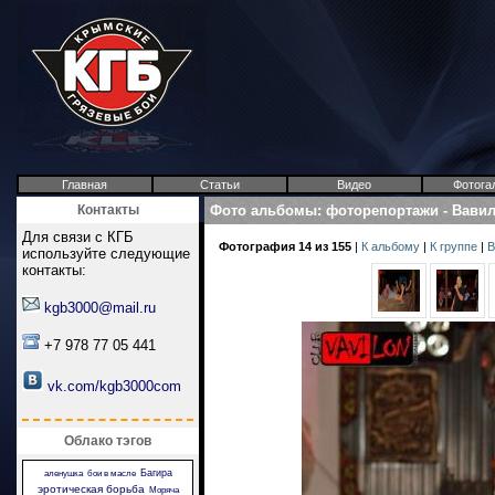
Главная
Статьи
Видео
Фотога
Контакты
Фото альбомы
:
фоторепортажи
-
Вави
Для связи с КГБ
Фотография 14 из 155
|
К альбому
|
К группе
|
В
используйте следующие
контакты:
kgb3000@mail.ru
+7 978 77 05 441
vk.com/kgb3000com
Облако тэгов
Багира
аленушка
бои в масле
эротическая борьба
Моряча