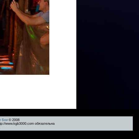
е Бои
© 2008
tp://www.kgb3000.com обязательна
k