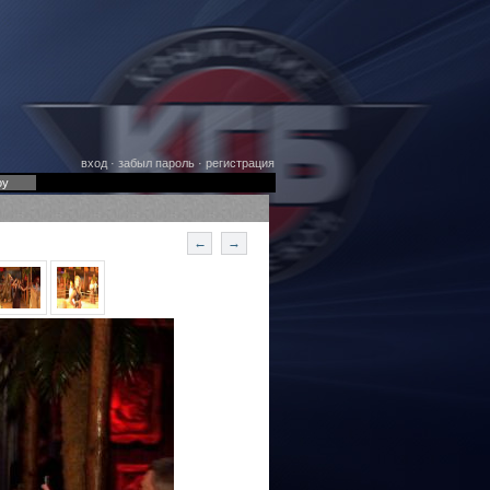
вход
·
забыл пароль
·
регистрация
оу
←
→