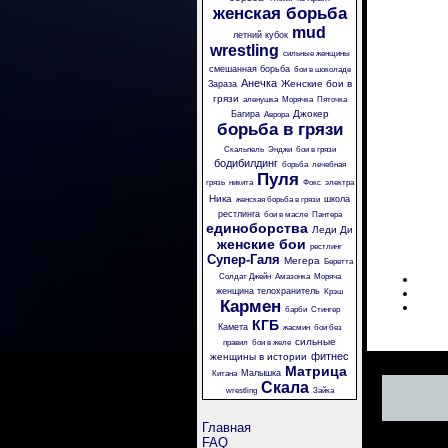
женская борьба
mud
летний кубок
wrestling
сильные женщины
смешанная борьба
бои в шоколаде
Анечка
Женские бои в
Зараза
грязи
аленушка
Морячка
Пяточка
Джокер
Багира
Аврора
борьба в грязи
Скальпель
Энджи
бои в грязи
бодибилдинг
борьба
лечебная
Пуля
грязь
никита
Фокс
электра
Ника
школа
женская борьба в грязи
рестлинга
бои в масле
Пантера
единоборства
Леди Ди
женские бои
рестлинг
Супер-Галя
Мегера
Беретта
Солдат Джейн
Амазонка
Моряча
женщина телохранитель
Крэш
Кармен
барби
Стингер
КГБ
Камета
жасмин
бои без
сильные
правил
бои в желе
фитнес
женщины в истории
Матрица
Малышка
Китана
Скала
wrestling
Зайка
Главная
FAQ