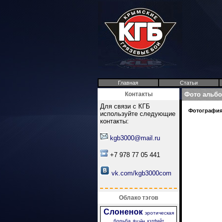
Главная
Статьи
Контакты
Фото альб
Для связи с КГБ
Фотография 
используйте следующие
контакты:
kgb3000@mail.ru
+7 978 77 05 441
vk.com/kgb3000com
Облако тэгов
Слоненок
эротическая
борьба
кэтфайт
Флэйм