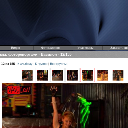
Видео
Фотогалерея
Участницы
Заказать ш
омы
:
фоторепортажи
-
Вавилон
-
12/155
12 из 155
|
К альбому
|
К группе
|
Все группы
|