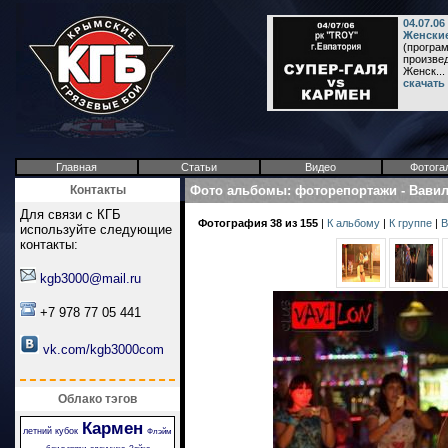
04.07.06
Женские
(програм
произвед
Женск...
скачать
Главная
Статьи
Видео
Фотога
Контакты
Фото альбомы
:
фоторепортажи
-
Вави
Для связи с КГБ
Фотография 38 из 155
|
К альбому
|
К группе
|
В
используйте следующие
контакты:
kgb3000@mail.ru
+7 978 77 05 441
vk.com/kgb3000com
Облако тэгов
Кармен
летний кубок
Флэйм