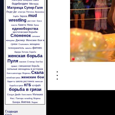
бои в грязи
аленушка
Зайка
бодибилдинг
Мегера
Матрица
Супер-Галя
Леди Ди
электра
Пяточка
Амазонка
mud
Зараза
барби
wrestling
рестлинг
бои в
Ника
Камета
масле
Крэш
единоборства
эротическая борьба
Слоненок
сильные
Джокер
Женские бои в
женщины
грязи
женщина
Скальпель
фитнес
телохранитель
никита
Аврора
Китана
борьба
женская борьба
Пуля
жасмин
Стингер
бои без
смешанная борьба
правил
сильные женщины в истории
Скала
бои в шоколаде
Морячка
женские бои
лечебная грязь
школа рестлинга
Беретта
женская
КГБ
кэтфайт
борьба в грязи
борьба в грязи
Малышка
Солдат Джейн
бои в желе
Фокс
Пантера
wrestling
Моряча
Анечка
Багира
Энджи
Главная