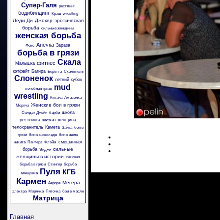
Супер-Галя
рестлинг
бодибилдинг
Крэш
wrestling
Леди Ди
Джокер
эротическая
борьба
сильные женщины
женская борьба
Анечка
Зараза
Фокс
борьба в грязи
Скала
фитнес
Малышка
кэтфайт
Багира
Беретта
Скальпель
Слоненок
летний кубок
mud
лечебная грязь
wrestling
Китана
Амазонка
Женские бои в грязи
Моряча
школа
Солдат Джейн
барби
рестлинга
женщина
жасмин
телохранитель
Камета
Зайка
бои в
грязи
бои в шоколаде
бои в желе
смешанная
никита
Пантера
Флэйм
сильные
борьба
Энджи
женщины в истории
женская
борьба в грязи
Стингер
борьба
Пуля
КГБ
аленушка
Кармен
Мегера
Аврора
электра
Морячка
Пяточка
бои в масле
Матрица
Главная