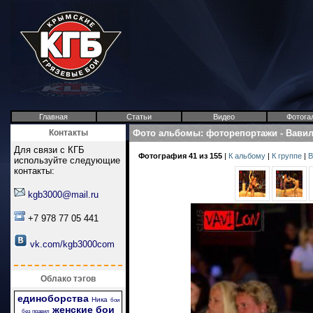
Главная
Статьи
Видео
Фотога
Контакты
Фото альбомы
:
фоторепортажи
-
Вави
Для связи с КГБ
Фотография 41 из 155
|
К альбому
|
К группе
|
В
используйте следующие
контакты:
kgb3000@mail.ru
+7 978 77 05 441
vk.com/kgb3000com
Облако тэгов
единоборства
Ника
бои
женские бои
без правил