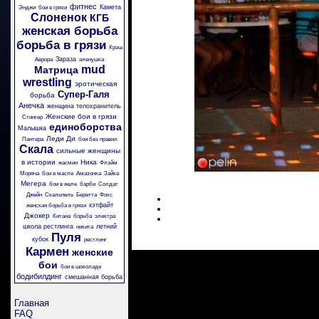
фитнес
Камета
Энджи
бои в грязи
Слоненок
КГБ
женская борьба
борьба в грязи
Крэш
Зараза
Аврора
аленушка
mud
Матрица
wrestling
эротическая
Супер-Галя
борьба
Анечка
женщина телохранитель
Женские бои в грязи
Стингер
единоборства
Малышка
Леди Ди
Пантера
бои без правил
Скала
сильные женщины
в истории
Ника
жасмин
Флэйм
Моряча
бои в масле
Амазонка
Зайка
Мегера
бои в желе
барби
Солдат
Джейн
Скальпель
Беретта
Фокс
кэтфайт
женская борьба в грязи
Джокер
Китана
борьба
электра
школа рестлинга
летний
никита
Пуля
кубок
рестлинг
Кармен
женские
бои
бои в шоколаде
бодибилдинг
смешанная борьба
Главная
FAQ