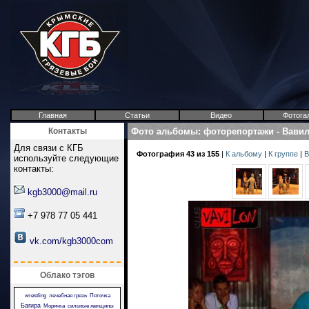
Главная
Статьи
Видео
Фотога
Контакты
Фото альбомы
:
фоторепортажи
-
Вави
Для связи с КГБ
Фотография 43 из 155
|
К альбому
|
К группе
|
В
используйте следующие
контакты:
kgb3000@mail.ru
+7 978 77 05 441
vk.com/kgb3000com
Облако тэгов
wrestling
лечебная грязь
Пяточка
Багира
Морячка
сильные женщины