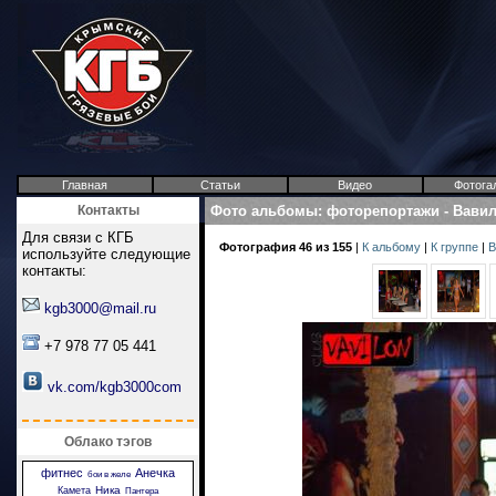
Главная
Статьи
Видео
Фотога
Контакты
Фото альбомы
:
фоторепортажи
-
Вави
Для связи с КГБ
Фотография 46 из 155
|
К альбому
|
К группе
|
В
используйте следующие
контакты:
kgb3000@mail.ru
+7 978 77 05 441
vk.com/kgb3000com
Облако тэгов
фитнес
Анечка
бои в желе
Ника
Камета
Пантера