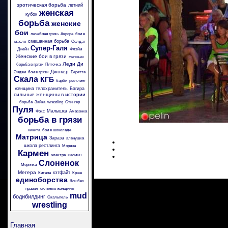
эротическая борьба
летний
женская
кубок
борьба
женские
бои
лечебная грязь
Аврора
бои в
смешанная борьба
масле
Солдат
Супер-Галя
Джейн
Флэйм
Женские бои в грязи
женская
Леди Ди
борьба в грязи
Пяточка
Джокер
Энджи
бои в грязи
Беретта
Скала
КГБ
барби
рестлинг
женщина телохранитель
Багира
сильные женщины в истории
борьба
Зайка
wrestling
Стингер
Пуля
Малышка
Фокс
Амазонка
борьба в грязи
никита
бои в шоколаде
Матрица
Зараза
аленушка
школа рестлинга
Моряча
Кармен
электра
жасмин
Слоненок
Морячка
Мегера
кэтфайт
Китана
Крэш
единоборства
бои без
правил
сильные женщины
mud
бодибилдинг
Скальпель
wrestling
Главная