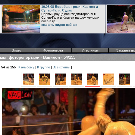
10.08.08 Борьба в грязи: Кармен и
Супер-Галя. Судак
Первый раунд боя гладиаторов КГБ
Супер-Гали и Кармен на шоу женских
боев в гр...
скачать видео сейчас
Видео
Фотогалерея
Участницы
Заказать ш
омы
:
фоторепортажи
-
Вавилон
-
54/155
54 из 155
|
К альбому
|
К группе
|
Все группы
|