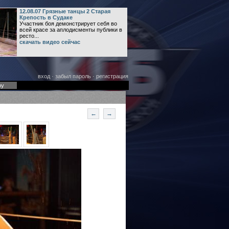
12.08.07 Грязные танцы 2 Старая
Крепость в Судаке
Участник боя демонстрирует себя во
всей красе за аплодисменты публики в
ресто...
скачать видео сейчас
вход
·
забыл пароль
·
регистрация
оу
←
→