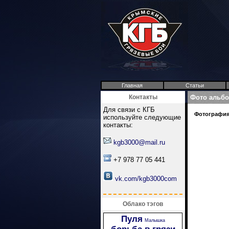
Главная
Статьи
Контакты
Фото альб
Для связи с КГБ
Фотография 
используйте следующие
контакты:
kgb3000@mail.ru
+7 978 77 05 441
vk.com/kgb3000com
Облако тэгов
Пуля
Малышка