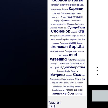
борьба в грязи
эротическая борьба
кэтфайт
Кармен
бои в желе
Китана
Ника
жасмин
бои в шоколаде
бодибилдинг
рестлинг
Флэйм
фитнес
женщина
Аврора
телохранитель
Моряча
Скальпель
Супер-Галя
Мегера
Стингер
Слоненок
КГБ
Энджи
смешанная борьба
аленушка
бои в
летний кубок
грязи
Морячка
бои без
Зараза
правил
Амазонка
Зайка
женская борьба
Багира
школа
Пантера
барби
Фокс
mud
рестлинга
wrestling
Анечка
сильные
сильные женщины в
женщины
единоборства
истории
Солдат Джейн
Беретта
Скала
Матрица
никита
Леди Ди
бои в масле
Крэш
электра
Женские бои в грязи
борьба
лечебная грязь
wrestling
женская
Джокер
Камета
борьба в грязи
женские бои
Пяточка
Главная
FAQ