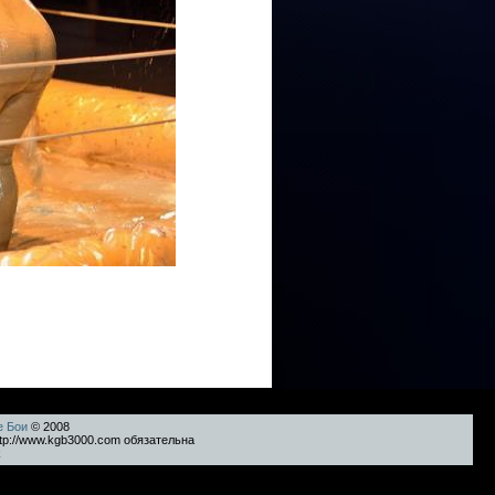
е Бои
© 2008
tp://www.kgb3000.com обязательна
k