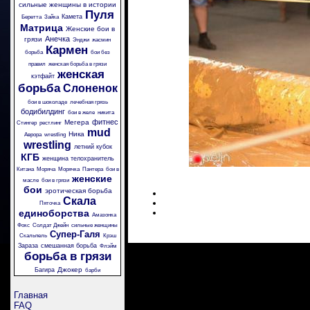
сильные женщины в истории
Пуля
Камета
Беретта
Зайка
Матрица
Женские бои в
Анечка
грязи
Энджи
жасмин
Кармен
борьба
бои без
правил
женская борьба в грязи
женская
кэтфайт
борьба
Слоненок
бои в шоколаде
лечебная грязь
бодибилдинг
бои в желе
никита
фитнес
Мегера
Стингер
рестлинг
mud
Ника
Аврора
wrestling
wrestling
летний кубок
КГБ
женщина телохранитель
Китана
Моряча
Морячка
Пантера
бои в
женские
масле
бои в грязи
бои
эротическая борьба
Скала
Пяточка
единоборства
Амазонка
Фокс
Солдат Джейн
сильные женщины
Супер-Галя
Скальпель
Крэш
Зараза
смешанная борьба
Флэйм
борьба в грязи
Джокер
Багира
барби
Главная
FAQ