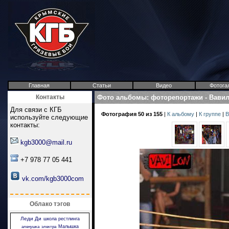
Главная
Статьи
Видео
Фотога
Контакты
Фото альбомы
:
фоторепортажи
-
Вави
Для связи с КГБ
Фотография 50 из 155
|
К альбому
|
К группе
|
В
используйте следующие
контакты:
kgb3000@mail.ru
+7 978 77 05 441
vk.com/kgb3000com
Облако тэгов
Леди Ди
школа рестлинга
Малышка
аленушка
электра