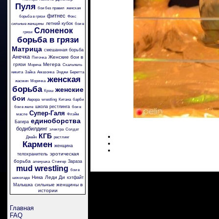
Пуля
бои без правил
женская
фитнес
борьба в грязи
Фокс
летний кубок
сильные женщины
бои в
Слоненок
грязи
борьба в грязи
Матрица
смешанная борьба
Анечка
Женские бои в
Пяточка
грязи
Мегера
Моряча
Скальпель
никита
Зайка
Амазонка
Энджи
Беретта
женская
жасмин
Морячка
борьба
женские
Крэш
бои
Аврора
wrestling
Китана
барби
школа рестлинга
бои в желе
бои в
Супер-Галя
масле
Флэйм
единоборства
Багира
бодибилдинг
электра
Солдат
КГБ
Джейн
рестлинг
Кармен
женщина
эротическая
телохранитель
борьба
Зараза
аленушка
Стингер
mud wrestling
бои в
Ника
Леди Ди
кэтфайт
шоколаде
сильные женщины в
Малышка
истории
Главная
FAQ