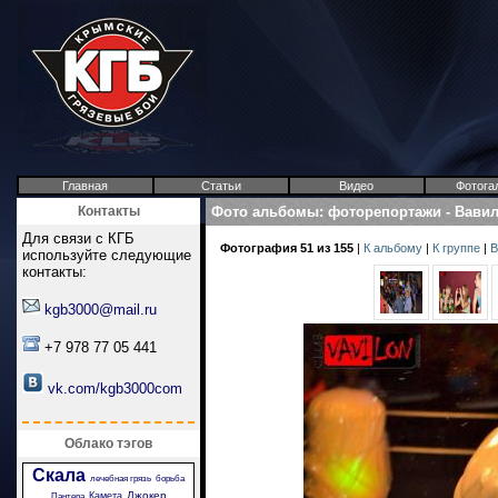
Главная
Статьи
Видео
Фотога
Контакты
Фото альбомы
:
фоторепортажи
-
Вави
Для связи с КГБ
Фотография 51 из 155
|
К альбому
|
К группе
|
В
используйте следующие
контакты:
kgb3000@mail.ru
+7 978 77 05 441
vk.com/kgb3000com
Облако тэгов
Скала
лечебная грязь
борьба
Джокер
Камета
Пантера