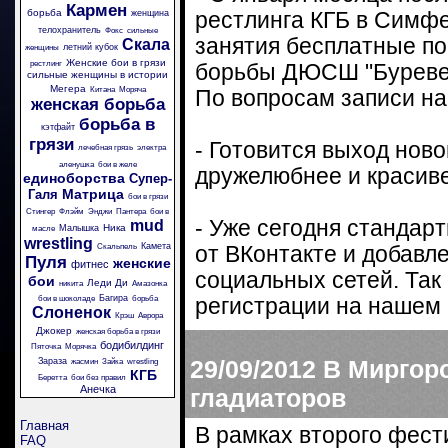
Кармен
борьба
женщина
рестлинга КГБ в Симфе
телохранитель
Фокс
сильные
занятия бесплатные по
Скала
летний кубок
женщины
Женские бои в грязи
рестлинг
борьбы ДЮСШ "Буреве
сильные женщины в истории
Мегера
Китана
Моряча
По вопросам записи на
женская борьба
борьба в
кэтфайт
грязи
- Готовится выход нов
лечебная грязь
электра
аленушка
бои в желе
дружелюбнее и красиве
единоборства
Супер-
Матрица
Галя
бои в грязи
Стингер
Флэйм
Энджи
Пантера
бои в
- Уже сегодня станда
mud
Ника
Малышка
масле
wrestling
Камета
Скальпель
от ВКонтакте и добавл
Пуля
женские
фитнес
социальных сетей. Так
бои
Леди Ди
никита
Амазонка
Багира
бои в шоколаде
борьба
регистрации на нашем 
Слоненок
Крэш
Аврора
Джокер
женская борьба в грязи
бодибилдинг
Пяточка
Морячка
29/09/2012
В Миргор
Зараза
жасмин
Зайка
wrestling
КГБ
Беретта
бои без правил
Анечка
гладиаторов
Главная
В рамках второго фест
FAQ