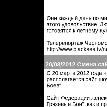
Они каждый день по мно
этого удовольствие. Л
готовятся к летнему Куб
Телерепортаж Черномо
http://www.blacksea.tv/
20/03/2012
Смена сай
С 20 марта 2012 года 
располагается сайт шоу
Боев"
Сайт Федерации женск
Грязевые Бои" как и п