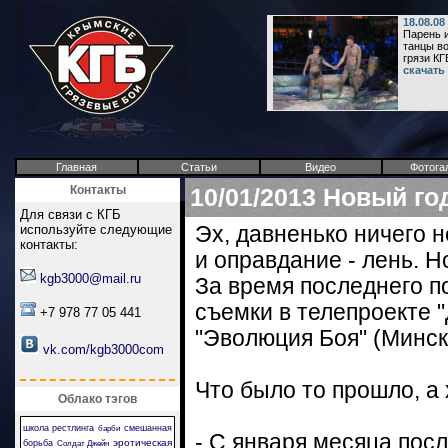
18.08.0
Парень 
танцы во
грязи КГБ
скачать
Главная
Статьи
Видео
Фотога
Контакты
10/01/2013
Новый год
Для связи с КГБ
используйте следующие
Эх, давненько ничего н
контакты:
и оправдание - лень. Н
kgb3000@mail.ru
За время последнего п
съемки в телепроекте "
+7 978 77 05 441
"Эволюция Боя" (Минск)
vk.com/kgb3000com
Что было то прошло, а 
Облако тэгов
школа рестлинга
смешанная
барби
- С января месяца пос
эротическая
борьба
Солдат Джейн