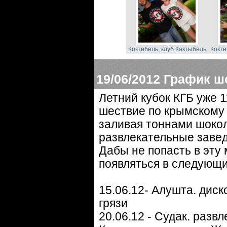
Коктебель, клуб Кактыбель
Кокте
19/06/2012
График ш
Летний кубок КГБ уже 
шествие по крымскому 
заливая тоннами шокол
развлекательные завед
Дабы не попасть в эту
появляться в следующи
15.06.12- Алушта. диск
грязи
20.06.12 - Судак. разв