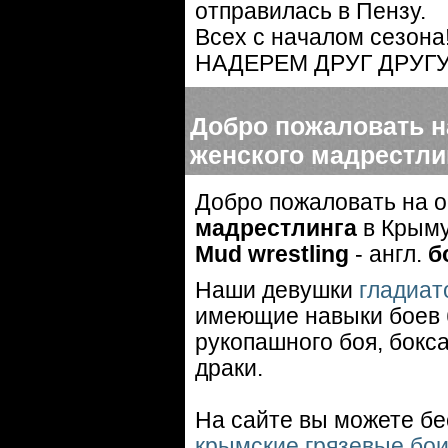
отправилась в Пензу.
Всех с началом сезона
НАДЕРЕМ ДРУГ ДРУГ
Добро пожаловать 
женского мадрестли
Добро пожаловать на 
мадрестлинга
в Крыму
Mud wrestling
- англ.
б
Наши девушки
гладиат
имеющие навыки боев б
рукопашного боя, бокса
драки.
На сайте вы можете б
крымские грязевые бо