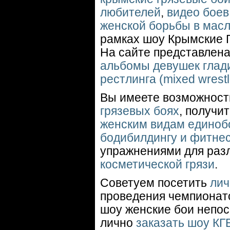
любителей
,
видео боев 
женской борьбы в масл
рамках шоу Крымские 
На сайте представлен
альбомы девушек глад
рестлинга (mixed wrest
Вы имеете возможност
грязевых боях
, получи
женским видам единобо
бодибилдингу и фитне
упражнениями для раз
косметической грязи
.
Советуем посетить
лич
проведения чемпионато
шоу женские бои непос
лично
заказать шоу КГ