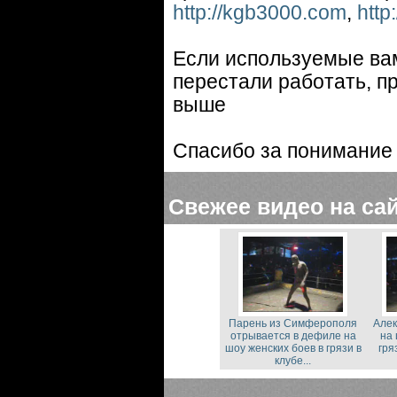
http://kgb3000.com
,
http
Если используемые вам
перестали работать, п
выше
Спасибо за понимание 
Свежее видео на са
Парень из Симферополя
Алек
отрывается в дефиле на
на 
шоу женских боев в грязи в
гря
клубе...