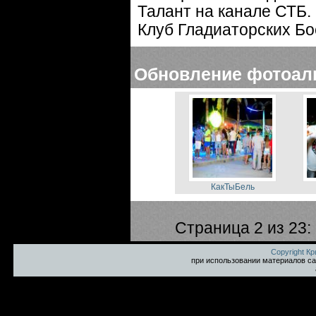
Талант на канале СТБ.
Клуб Гладиаторских Бо
Обновление фотоал
КакТыБель
Страница 2 из 23:
Copyright К
при использовании материалов са