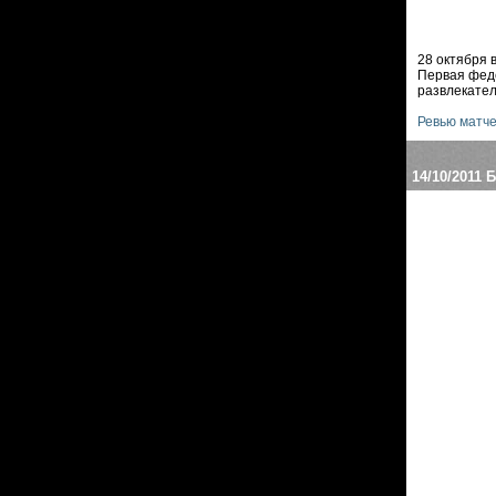
28 октября 
Первая феде
развлекател
Ревью матч
14/10/2011
Б