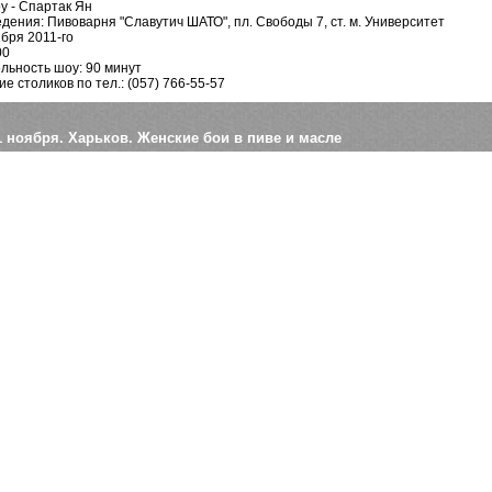
у - Спартак Ян
дения: Пивоварня "Славутич ШАТО", пл. Свободы 7, ст. м. Университет
ября 2011-го
00
ьность шоу: 90 минут
е столиков по тел.: (057) 766-55-57
1 ноября. Харьков. Женские бои в пиве и масле