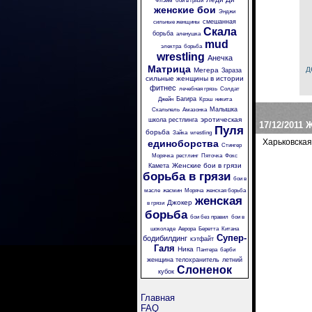
Флэйм
бои в грязи
женские бои
Энджи
смешанная
сильные женщины
Скала
борьба
аленушка
mud
электра
борьба
wrestling
Анечка
Матрица
д
Мегера
Зараза
сильные женщины в истории
фитнес
лечебная грязь
Солдат
Багира
Джейн
Крэш
никита
Малышка
Скальпель
Амазонка
эротическая
школа рестлинга
17/12/2011
Ж
Пуля
борьба
Зайка
wrestling
Харьковская
единоборства
Стингер
Морячка
рестлинг
Пяточка
Фокс
Женские бои в грязи
Камета
борьба в грязи
бои в
масле
жасмин
Моряча
женская борьба
женская
Джокер
в грязи
борьба
бои без правил
бои в
шоколаде
Аврора
Беретта
Китана
Супер-
бодибилдинг
кэтфайт
Галя
Ника
Пантера
барби
женщина телохранитель
летний
Слоненок
кубок
Главная
FAQ