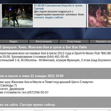
07.08.08 Смешанная борьба в грязи.
Гурзуф
Два парня решили подраться с
гладиаторами крымских грязевых боев.
скачать видео сейчас
Видео
Фотогалерея
Участницы
Заказать ш
2 февраля. Киев. Женские бои в грязи в Биг Бэн Пабе
приглашаем всех на первые бои в грязи 2012 года в Sport-N-Music Pub "BIG BE
в 20:00. Бронирование столиков (044) 481-00-45
болоньский 1-Б, М.Оболонь - М.Минская, атриум Франция, 3 этаж (над боулинго
ои в масле и пиве 21 января 2012 19:00
ое шоу Женские бои в Масле и Пиве! под крышей Шато Славутич
л.Свободы 7)
ерситет, Держпром
е столиков по тел (057)766-55-57
ео на сайте. Смотри прямо сейчас