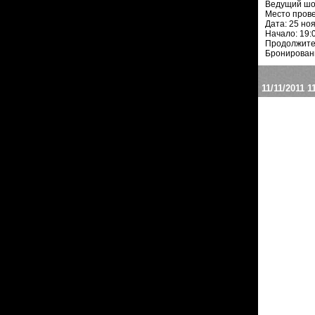
Ведущий шо
Место прове
Дата: 25 но
Начало: 19:
Продолжител
Бронировани
11/11/2011
1