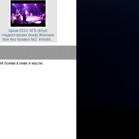
Крым 2012. КГБ (Клуб
гладиаторских боев) Женские
бои без правил №2. Invisibl...
 боями в пиве и масле.