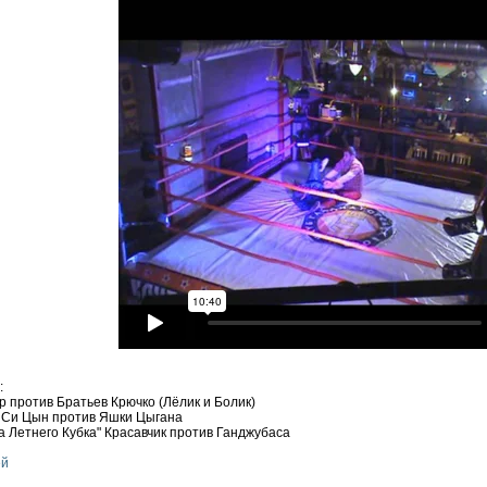
:
р против Братьев Крючко (Лёлик и Болик)
и Си Цын против Яшки Цыгана
а Летнего Кубка" Красавчик против Ганджубаса
ей