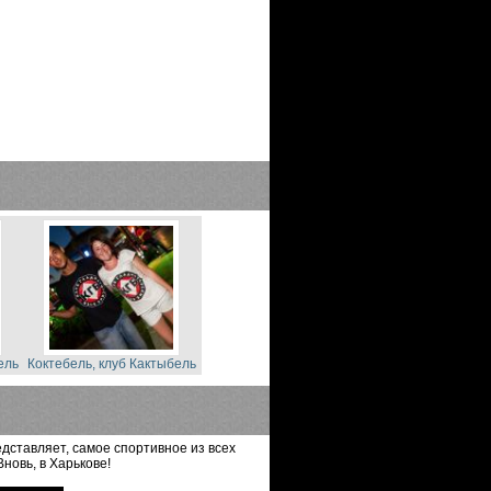
ель
Коктебель, клуб Кактыбель
дставляет, самое спортивное из всех
новь, в Харькове!