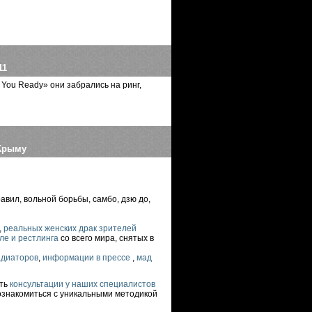
11
You Ready» они забрались на ринг,
 Крыму
ил, вольной борьбы, самбо, дзю до,
,
реальных женских драк зрителей
ле и рестлинга
со всего мира, снятых в
адиаторов
,
информации в прессе
,
мад
ить
консультации у наших специалистов
познакомиться с уникальными методикой