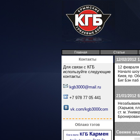
Главная
Статьи
Контакты
12/02/2012
1
Для связи с КГБ
12 февраля 
используйте следующие
Начало шоу 
Киев, пр. О
контакты:
Биг Бэн паб
kgb3000@mail.ru
21/01/2012
Б
+7 978 77 05 441
Незабываем
(Харьков, п
vk.com/kgb3000com
ст. м. Унив
Бронировани
Облако тэгов
Свежее вид
Кармен
КГБ
бои в желе
Леди Ди