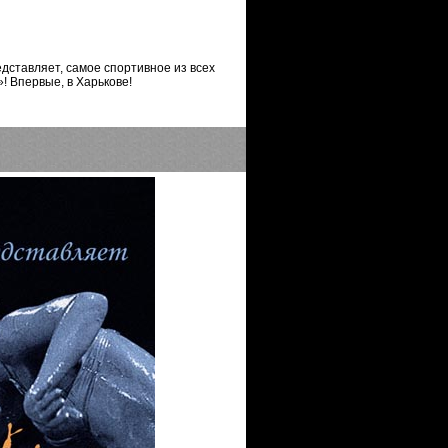
дставляет, самое спортивное из всех
! Впервые, в Харькове!