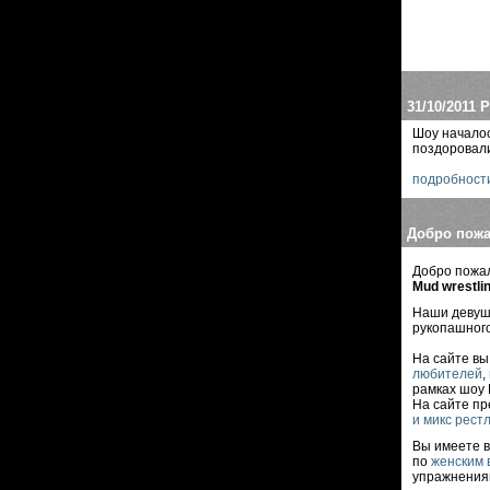
31/10/2011
Р
Шоу началос
поздоровали
подробност
Добро пожа
Добро пожа
Mud wrestli
Наши деву
рукопашного
На сайте в
любителей
,
рамках шоу 
На сайте п
и микс рест
Вы имеете 
по
женским 
упражнения