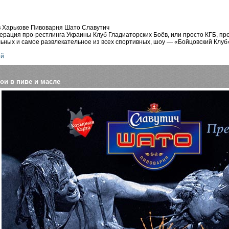
в Харькове Пивоварня Шато Славутич
рация про-рестлинга Украины Клуб Гладиаторских Боёв, или просто КГБ, пре
ьных и самое развлекательное из всех спортивных, шоу — «Бойцовский Клуб»
ей
ои в пиве и масле