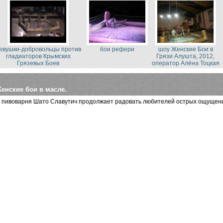
шоу Женские Бои в
евушки-добровольцы против
бои рефери
Грязи Алушта, 2012,
гладиаторов Крымских
оператор Алёна Тоцкая
Грязевых Боев
енские бои в масле.
 пивоварня Шато Славутич продолжает радовать любителей острых ощущений