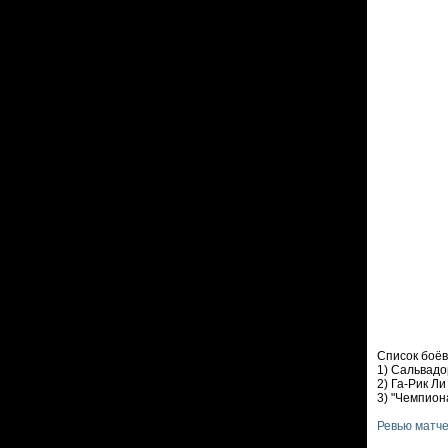
Список боёв
1) Сальвадо
2) Га-Рик Л
3) "Чемпион
Ревью матч