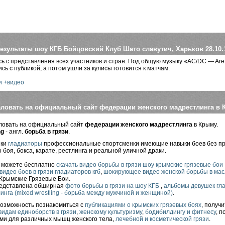
езультаты шоу КГБ Бойцовский Клуб Шато славутич, Харьков 28.10.
ь с представления всех участников и стран. Под общую музыку «AC/DC — Are 
сь с публикой, а потом ушли за кулисы готовится к матчам.
и +видео
ловать на официальный сайт федерации женского мадрестлинга в
ловать на официальный сайт
федерации женского мадрестлинга
в Крыму.
ng
- англ.
борьба в грязи
.
шки
гладиаторы
профессиональные спортсменки имеющие навыки боев без прав
 боя, бокса, карате, рестлинга и реальной уличной драки.
ы можете бесплатно
скачать
видео борьбы в грязи шоу крымские грязевые бои
видео боев в грязи гладиаторов кгб
,
шокирующее видео женской борьбы в мас
Крымские Грязевые Бои.
редставлена обширная
фото
борьбы в грязи на шоу КГБ
,
альбомы девушек гл
линга (mixed wrestling - борьба между мужчиной и женщиной)
.
возможность познакомиться с
публикациями о крымских грязевых боях
, получ
видам единоборств в грязи
,
женскому культуризму
,
бодибилдингу и фитнесу
, 
ми для различных мышц женского тела,
лечебной и косметической грязи
.