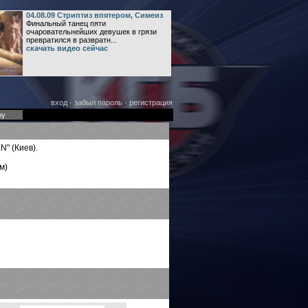
04.08.09 Стриптиз впятером, Симеиз
Финальный танец пяти
очаровательнейших девушек в грязи
превратился в развратн...
скачать видео сейчас
вход
·
забыл пароль
·
регистрация
оу
N" (Киев).
м)