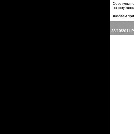
Советуем п
на шоу женс
Желаем при
28/10/2011
Р