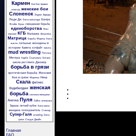
Кармен
бои без правил
женские бои
электра
Слоненок
Энджи
Аврора
Леди Ди
Багира
бои в шоколаде
смешанная борьба
Флэйм
Крэш
единоборства
Фокс
КГБ
Малышка
жасмин
Амазонка
Матрица
борьба
Моряча
бои в
сильные женщины в
масле
истории
Камета
кэтфайт
никита
mud wrestling
Пяточка
Мегера
барби
Скальпель
Китана
Джокер
школа рестлинга
борьба в грязи
эротическая борьба
Женские
бои в грязи
Ника
Морячка
Скала
фитнес
женская
бодибилдинг
борьба
сильные женщины
Пуля
Анечка
Зайка
аленушка
Зараза
летний кубок
бои в желе
женщина телохранитель
Стингер
Супер-Галя
wrestling
бои в
грязи
Солдат Джейн
Главная
FAQ