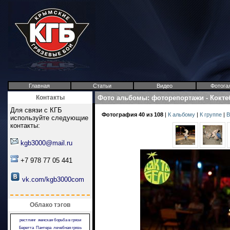
Главная
Статьи
Видео
Фотога
Контакты
Фото альбомы
:
фоторепортажи
-
Кокте
Для связи с КГБ
Фотография 40 из 108
|
К альбому
|
К группе
|
В
используйте следующие
контакты:
kgb3000@mail.ru
+7 978 77 05 441
vk.com/kgb3000com
Облако тэгов
рестлинг
женская борьба в грязи
Беретта
Пантера
лечебная грязь