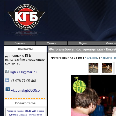
Главная
Статьи
Видео
Фотога
Контакты
Фото альбомы
:
фоторепортажи
-
Кокте
Для связи с КГБ
Фотография 42 из 108
|
К альбому
|
К группе
|
В
используйте следующие
контакты:
kgb3000@mail.ru
+7 978 77 05 441
vk.com/kgb3000com
Облако тэгов
Леди Ди
Амазонка
жасмин
Моряча
Джокер
Зараза
Пяточка
Зайка