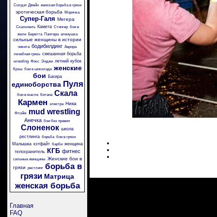
Солдат Джейн
женская борьба в грязи
эротическая борьба
Морячка
Супер-Галя
Мегера
Камета
Скальпель
Стингер
бои в
желе
Беретта
Пантера
аленушка
сильные женщины в истории
бодибилдинг
никита
Аврора
смешанная борьба
лечебная грязь
летний кубок
wrestling
Фокс
Энджи
женские
Крэш
бои в шоколаде
бои
Багира
Пуля
единоборства
Скала
бои в масле
Китана
Кармен
Ника
электра
mud wrestling
Флэйм
Анечка
бои без правил
Слоненок
школа
рестлинга
борьба
бои в грязи
Малышка
кэтфайт
женщина
барби
КГБ
фитнес
телохранитель
Женские бои в
сильные женщины
борьба в
грязи
рестлинг
грязи
Матрица
женская борьба
Главная
FAQ