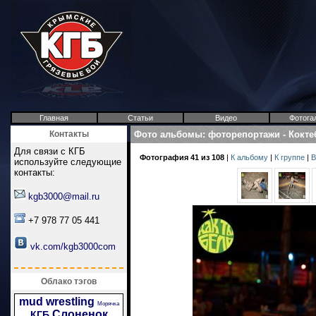
Главная
Статьи
Видео
Фотога
Контакты
Фото альбомы
:
фоторепортажи
-
Кокте
Для связи с КГБ
Фотография 41 из 108
|
К альбому
|
К группе
|
В
используйте следующие
контакты:
kgb3000@mail.ru
+7 978 77 05 441
vk.com/kgb3000com
Облако тэгов
mud wrestling
Морячка
Слоненок
КГБ