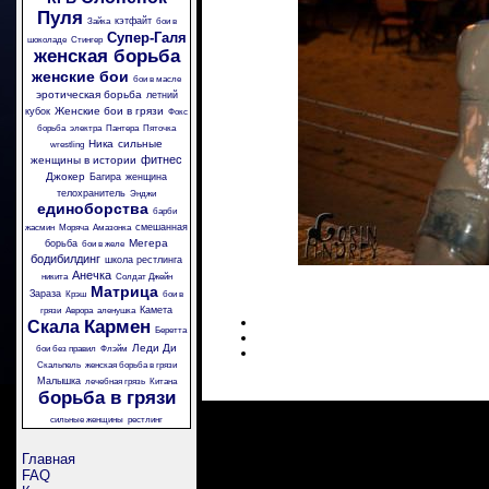
Пуля
кэтфайт
Зайка
бои в
Супер-Галя
шоколаде
Стингер
женская борьба
женские бои
бои в масле
эротическая борьба
летний
Женские бои в грязи
кубок
Фокс
борьба
электра
Пантера
Пяточка
Ника
сильные
wrestling
фитнес
женщины в истории
Джокер
Багира
женщина
телохранитель
Энджи
единоборства
барби
смешанная
жасмин
Моряча
Амазонка
Мегера
борьба
бои в желе
бодибилдинг
школа рестлинга
Анечка
никита
Солдат Джейн
Матрица
Зараза
Крэш
бои в
Камета
грязи
Аврора
аленушка
Кармен
Скала
Беретта
Леди Ди
бои без правил
Флэйм
Скальпель
женская борьба в грязи
Малышка
лечебная грязь
Китана
борьба в грязи
сильные женщины
рестлинг
Главная
FAQ