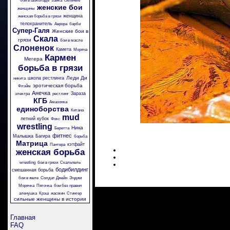
бои в шоколаде
Зайка
сильные
женские бои
женщины
женщина
женская борьба в грязи
телохранитель
Аврора
барби
Супер-Галя
Женские бои в
Скала
грязи
бои в масле
Слоненок
Камета
Моряча
Кармен
Мегера
борьба в грязи
Леди Ди
школа рестлинга
никита
эротическая борьба
Флэйм
Анечка
Зараза
электра
рестлинг
КГБ
Амазонка
единоборства
Китана
mud
летний кубок
Фокс
wrestling
Ника
Беретта
фитнес
Малышка
Багира
борьба
Матрица
кэтфайт
Пантера
женская борьба
wrestling
бои в грязи
Скальпель
бодибилдинг
смешанная борьба
бои в желе
Солдат Джейн
Энджи
Морячка
Пяточка
бои без правил
аленушка
Крэш
жасмин
Стингер
сильные женщины в истории
Главная
FAQ