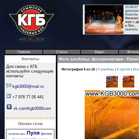
10.08.07
девушки
борьба 
Финалист
игре с 
и Лен...
скачать
Главная
Статьи
Видео
Фотога
Контакты
Фото альбомы
:
фоторепортажи
-
Евпат
Для связи с КГБ
Фотография 5 из 16
|
К альбому
|
К группе
|
Все
используйте следующие
контакты:
kgb3000@mail.ru
+7 978 77 05 441
vk.com/kgb3000com
Облако тэгов
Пуля
Джокер
лечебная грязь