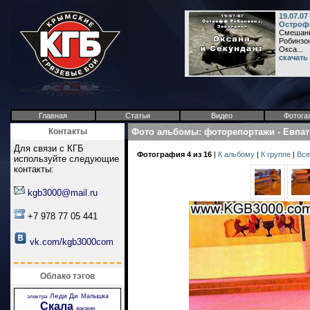
19.07.0
Острофф
Смешанн
Робинзон
Окса...
скачать
Главная
Статьи
Видео
Фотога
Контакты
Фото альбомы
:
фоторепортажи
-
Евпат
Для связи с КГБ
Фотография 4 из 16
|
К альбому
|
К группе
|
Все
используйте следующие
контакты:
kgb3000@mail.ru
+7 978 77 05 441
vk.com/kgb3000com
Облако тэгов
Леди Ди
Малышка
электра
Скала
жасмин