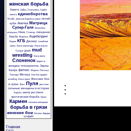
женская борьба
Камета
Зайка
Скальпель
барби
единоборства
никита
летний
Флэйм
женская борьба в грязи
Матрица
Анечка
кубок
Супер-Галя
Амазонка
Ника
смешанная
аленушка
Стингер
бодибилдинг
борьба
Морячка
КГБ
Джокер
Энджи
лечебная
грязь
бои в шоколаде
бои в масле
mud
Солдат Джейн
wrestling
бои в желе
Слоненок
Беретта
женщина телохранитель
Зараза
фитнес
Багира
Моряча
Пяточка
Мегера
Пантера
бои без правил
Женские бои
wrestling
бои в грязи
Пуля
в грязи
Фокс
рестлинг
сильные женщины в истории
школа рестлинга
борьба
эротическая борьба
Крэш
Кармен
сильные женщины
борьба в грязи
женские бои
Китана
Аврора
кэтфайт
Главная