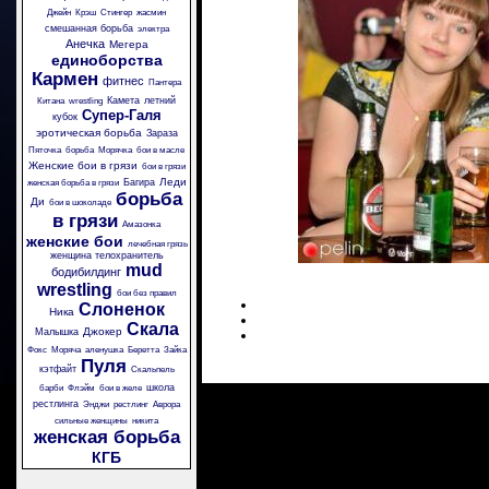
Джейн
Крэш
Стингер
жасмин
смешанная борьба
электра
Анечка
Мегера
единоборства
Кармен
фитнес
Пантера
Камета
летний
Китана
wrestling
Супер-Галя
кубок
эротическая борьба
Зараза
Пяточка
борьба
Морячка
бои в масле
Женские бои в грязи
бои в грязи
Леди
Багира
женская борьба в грязи
борьба
Ди
бои в шоколаде
в грязи
Амазонка
женские бои
лечебная грязь
женщина телохранитель
mud
бодибилдинг
wrestling
бои без правил
Слоненок
Ника
Скала
Джокер
Малышка
Фокс
Моряча
аленушка
Беретта
Зайка
Пуля
кэтфайт
Скальпель
школа
барби
Флэйм
бои в желе
рестлинга
Энджи
рестлинг
Аврора
сильные женщины
никита
женская борьба
КГБ