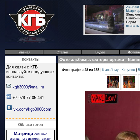
23.08.08
Матрица
Женские 
Скалой и
Парад...
скачать
Главная
Статьи
Видео
Фотога
Контакты
Фото альбомы
:
фоторепортажи
-
Вави
Для связи с КГБ
Фотография 48 из 155
|
К альбому
|
К группе
|
В
используйте следующие
контакты:
kgb3000@mail.ru
+7 978 77 05 441
vk.com/kgb3000com
Облако тэгов
Матрица
сильные
женщины в истории
Солдат