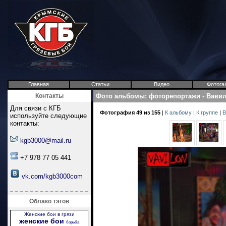
Главная
Статьи
Видео
Фотога
Контакты
Фото альбомы
:
фоторепортажи
-
Вави
Для связи с КГБ
Фотография 49 из 155
|
К альбому
|
К группе
|
В
используйте следующие
контакты:
kgb3000@mail.ru
+7 978 77 05 441
vk.com/kgb3000com
Облако тэгов
Женские бои в грязи
женские бои
борьба