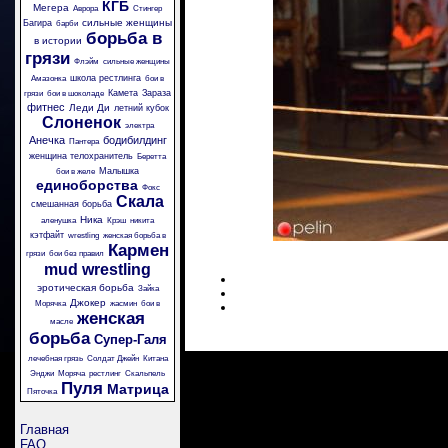
КГБ
Мегера
Аврора
Стингер
сильные женщины
Багира
барби
борьба в
в истории
грязи
Флэйм
сильные женщины
школа рестлинга
Амазонка
бои в
Камета
Зараза
грязи
бои в шоколаде
фитнес
Леди Ди
летний кубок
Слоненок
электра
Анечка
бодибилдинг
Пантера
женщина телохранитель
Беретта
Малышка
бои в желе
единоборства
Фокс
Скала
смешанная борьба
Ника
аленушка
Крэш
никита
кэтфайт
wrestling
женская борьба в
Кармен
грязи
бои без правил
mud wrestling
эротическая борьба
Зайка
Джокер
Морячка
жасмин
бои в
женская
масле
борьба
Супер-Галя
лечебная грязь
Солдат Джейн
Китана
Энджи
Моряча
рестлинг
Скальпель
Пуля
Матрица
Пяточка
Главная
FAQ